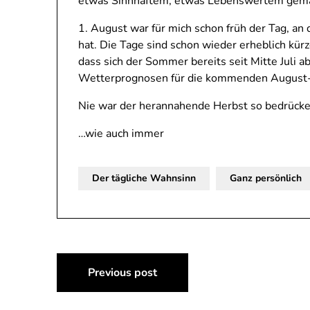
etwas Sinnhaftem, etwas Lebenswertem gema
1. August war für mich schon früh der Tag, a
hat. Die Tage sind schon wieder erheblich kürz
dass sich der Sommer bereits seit Mitte Juli a
Wetterprognosen für die kommenden August-T
Nie war der herannahende Herbst so bedrück
…wie auch immer
Der tägliche Wahnsinn
Ganz persönlich
Beitragsnavigation
Previous post