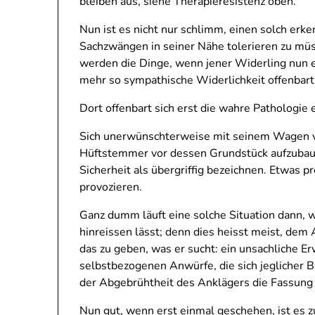
bleiben aus, siehe Therapieresistenz oben.
Nun ist es nicht nur schlimm, einen solch er
Sachzwängen in seiner Nähe tolerieren zu müss
werden die Dinge, wenn jener Widerling nun ei
mehr so sympathische Widerlichkeit offenbart
Dort offenbart sich erst die wahre Pathologie 
Sich unerwünschterweise mit seinem Wagen vo
Hüftstemmer vor dessen Grundstück aufzubaue
Sicherheit als übergriffig bezeichnen. Etwas 
provozieren.
Ganz dumm läuft eine solche Situation dann, 
hinreissen lässt; denn dies heisst meist, dem
das zu geben, was er sucht: ein unsachliche E
selbstbezogenen Anwürfe, die sich jeglicher B
der Abgebrühtheit des Anklägers die Fassung u
Nun gut, wenn erst einmal geschehen, ist es z