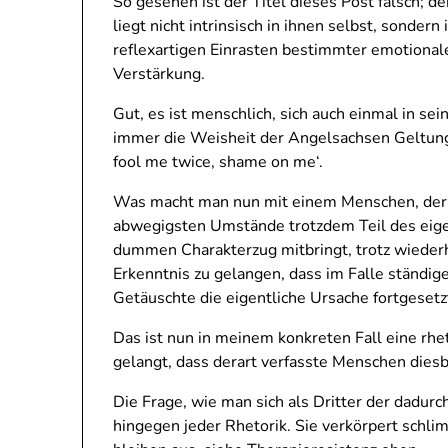
So gesehen ist der Titel dieses Post falsch;
liegt nicht intrinsisch in ihnen selbst, sond
reflexartigen Einrasten bestimmter emotionale
Verstärkung.
Gut, es ist menschlich, sich auch einmal in se
immer die Weisheit der Angelsachsen Geltung 
fool me twice, shame on me‘.
Was macht man nun mit einem Menschen, der a
abwegigsten Umstände trotzdem Teil des eigen
dummen Charakterzug mitbringt, trotz wiederh
Erkenntnis zu gelangen, dass im Falle ständi
Getäuschte die eigentliche Ursache fortgesetz
Das ist nun in meinem konkreten Fall eine rhet
gelangt, dass derart verfasste Menschen diesb
Die Frage, wie man sich als Dritter der dadur
hingegen jeder Rhetorik. Sie verkörpert schli