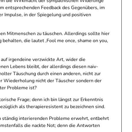
 denn die Wirkmacht der sympathischen Widerlinge
ern im entsprechenden Feedback des Gegenübers, im
r Impulse, in der Spiegelung und positiven
inen Mitmenschen zu täuschen. Allerdings sollte hier
behalten, die lautet ‚Fool me once, shame on you,
uf irgendeine verzwickte Art, wider die
en Lebens bleibt, der allerdings diesen naiv-
olter Täuschung durch einen anderen, nicht zur
ger Wiederholung nicht der Täuscher sondern der
ter Probleme ist?
orische Frage; denn ich bin längst zur Erkenntnis
ezüglich als therapieresistent zu bezeichnen sind.
ch ständig interierenden Probleme erwehrt, entbehrt
mmstenfalls die nackte Not; denn die Antworten